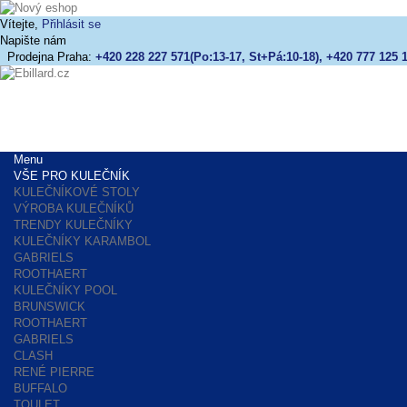
Vítejte,
Přihlásit se
Napište nám
Prodejna Praha:
+420 228 227 571(Po:13-17, St+Pá:10-18), +420 777 125 1
Menu
VŠE PRO KULEČNÍK
KULEČNÍKOVÉ STOLY
VÝROBA KULEČNÍKŮ
TRENDY KULEČNÍKY
KULEČNÍKY KARAMBOL
GABRIELS
ROOTHAERT
KULEČNÍKY POOL
BRUNSWICK
ROOTHAERT
GABRIELS
CLASH
RENÉ PIERRE
BUFFALO
TOULET