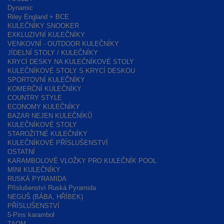
Dynamic
Riley England + BCE
KULEČNÍKY SNOOKER
EXKLUZIVNÍ KULEČNÍKY
VENKOVNÍ - OUTDOOR KULEČNÍKY
JÍDELNÍ STOLY / KULEČNÍKY
KRYCÍ DESKY NA KULEČNÍKOVÉ STOLY
KULEČNÍKOVÉ STOLY S KRYCÍ DESKOU
SPORTOVNÍ KULEČNÍKY
KOMERČNÍ KULEČNÍKY
COUNTRY STYLE
ECONOMY KULEČNÍKY
BAZAR NEJEN KULEČNÍKŮ
KULEČNÍKOVÉ STOLY
STAROŽITNÉ KULEČNÍKY
KULEČNÍKOVÉ PŘÍSLUŠENSTVÍ
OSTATNÍ
KARAMBOLOVÉ VLOŽKY PRO KULEČNÍK POOL
MINI KULEČNÍKY
RUSKÁ PYRAMIDA
Příslušenství Ruská Pyramida
NEGUŠ (BÁBA, HŘÍBEK)
PŘÍSLUŠENSTVÍ
5-Pins karambol
TAOM