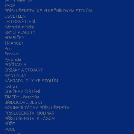
5-Pins karambol
TAOM
PŘÍSLUŠENSTVÍ KE KULEČNÍKOVÝM STOLŮM
OSVĚTLENÍ
LED OSVĚTLENÍ
Náhradní stínidla
KRYCÍ PLACHTY
HRABIČKY
TRIANGLY
Pool
Snooker
Pyramida
POČÍTADLA
DRŽÁKY A STOJANY
MANTINELY
NÁHRADNÍ DÍLY KE STOLŮM
KAPSY
ÚDRŽBA A ČIŠTĚNÍ
TIMERY - časomíra
BŘIDLICOVÉ DESKY
MOLINARI TÁGA A PŘÍSLUŠENSTVÍ
PŘÍSLUŠENSTVÍ MOLINARI
PŘÍSLUŠENSTVÍ K TÁGŮM
KŮŽE
POOL