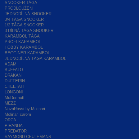
SNOOKER TÁGA
PRODLOUŽENÍ
JEDNODÍLNÁ SNOOKER
3/4 TÁGA SNOOKER
1/2 TÁGA SNOOKER
3 DÍLNÁ TÁGA SNOOKER
KARAMBOL TÁGA
PROFI KARAMBOL
HOBBY KARAMBOL
BEGGINER KARAMBOL
JEDNODÍLNÁ TÁGA KARAMBOL
ADAM
BUFFALO
DRAKAN
DUFFERIN
CHEETAH
LONGONI
McDermott
MEZZ
NovaRossi by Molinari
Molinari carom
ORCA
PIRANHA
PREDATOR
RAYMOND CEULEMANS