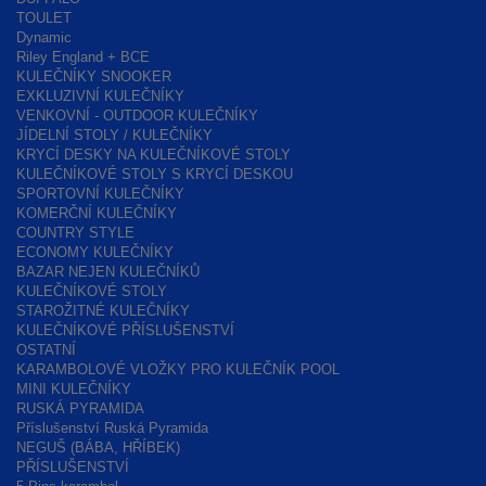
TOULET
Dynamic
Riley England + BCE
KULEČNÍKY SNOOKER
EXKLUZIVNÍ KULEČNÍKY
VENKOVNÍ - OUTDOOR KULEČNÍKY
JÍDELNÍ STOLY / KULEČNÍKY
KRYCÍ DESKY NA KULEČNÍKOVÉ STOLY
KULEČNÍKOVÉ STOLY S KRYCÍ DESKOU
SPORTOVNÍ KULEČNÍKY
KOMERČNÍ KULEČNÍKY
COUNTRY STYLE
ECONOMY KULEČNÍKY
BAZAR NEJEN KULEČNÍKŮ
KULEČNÍKOVÉ STOLY
STAROŽITNÉ KULEČNÍKY
KULEČNÍKOVÉ PŘÍSLUŠENSTVÍ
OSTATNÍ
KARAMBOLOVÉ VLOŽKY PRO KULEČNÍK POOL
MINI KULEČNÍKY
RUSKÁ PYRAMIDA
Příslušenství Ruská Pyramida
NEGUŠ (BÁBA, HŘÍBEK)
PŘÍSLUŠENSTVÍ