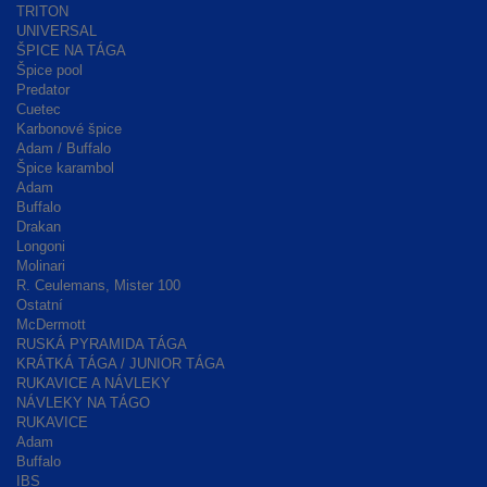
TRITON
UNIVERSAL
ŠPICE NA TÁGA
Špice pool
Predator
Cuetec
Karbonové špice
Adam / Buffalo
Špice karambol
Adam
Buffalo
Drakan
Longoni
Molinari
R. Ceulemans, Mister 100
Ostatní
McDermott
RUSKÁ PYRAMIDA TÁGA
KRÁTKÁ TÁGA / JUNIOR TÁGA
RUKAVICE A NÁVLEKY
NÁVLEKY NA TÁGO
RUKAVICE
Adam
Buffalo
IBS