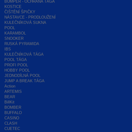
BUMPER - OCHRANA TÁGA
KOSTICE
ČIŠTĚNÍ ŠPIČKY
NÁSTAVCE - PRODLOUŽENÍ
KULEČNÍKOVÁ SUKNA
POOL
KARAMBOL
SNOOKER
RUSKÁ PYRAMIDA
IBS
KULEČNÍKOVÁ TÁGA
POOL TÁGA
PROFI POOL
HOBBY POOL
JEDNODÍLNÁ POOL
JUMP A BREAK TÁGA
Action
ARTEMIS
BEAR
BillKit
BOMBER
BUFFALO
CASINO
CLASH
CUETEC