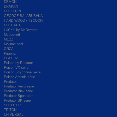
DEMON
DRAKAN
DUFFERIN
GEORGE BALABUSHKA
HARD WOOD / TYCOON
CHEETAH
LUCKY by McDermott
Mcdermott
MEZZ
Molinari pool
ORCA
Piranha
PLAYERS
Poison by Predator
Poison VX série
Poison Strychnine Série
Poison Arsenic série
Predator
Predator Revo série
Predator Blak série
Predator Sport série
Predator BK série
SHOOTER
TRITON
UNIVERSAL