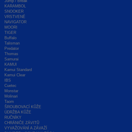
Jump / Break
KARAMBOL
SNOOKER
VRSTVENÉ
NAVIGATOR
MOORI
TIGER
Buffalo
Talisman
Predator
Thomas
Samurai
KAMUI
Kamui Standard
Kamui Clear
IBS
Cuetec
Monstar
Molinari
Taom
ŠROUBOVACÍ KŮŽE
ÚDRŽBA KŮŽE
RUČNÍKY
CHRÁNIČE ZÁVITŮ
VYVAŽOVÁNÍ A ZÁVAŽÍ