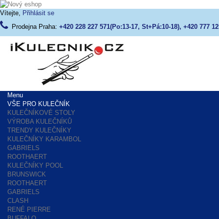
Vítejte,
Přihlásit se
Prodejna Praha:
+420 228 227 571(Po:13-17, St+Pá:10-18), +420 777 12
Menu
VŠE PRO KULEČNÍK
KULEČNÍKOVÉ STOLY
VÝROBA KULEČNÍKŮ
TRENDY KULEČNÍKY
KULEČNÍKY KARAMBOL
GABRIELS
ROOTHAERT
KULEČNÍKY POOL
BRUNSWICK
ROOTHAERT
GABRIELS
CLASH
RENÉ PIERRE
BUFFALO